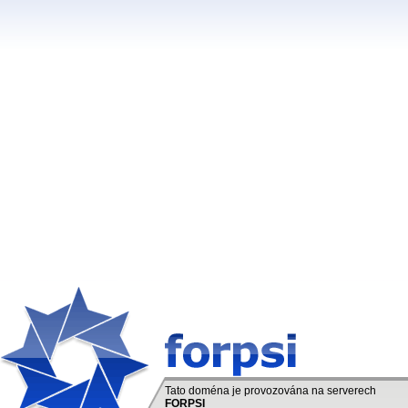
Tato doména je provozována na serverech
FORPSI