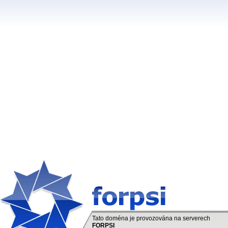
Tato doména je provozována na serverech
FORPSI